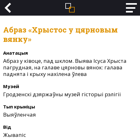
Абраз «Хрыстос у цярновым
вянку»
Анатацыя
Абраз у ківоце, пад шклом. Выява Ісуса Хрыста
пагрудная, на галаве цярновы вянок: галава
паднята і крыху нахілена ўлева
Музей
Гродзенскі дзяржаўны музей гісторыі рэлігіі
Тып крыніцы
Выяўленчая
Від
Жывапіс