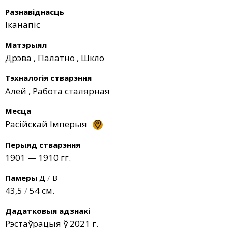
Разнавіднасць
Іканапіс
Матэрыял
Дрэва
,
Палатно
,
Шкло
Тэхналогія стварэння
Алей
,
Работа сталярная
Месца
Расійскай Імперыя
Перыяд стварэння
1901 — 1910 гг.
Памеры
Д
/
В
43,5
/
54 см.
Дадатковыя адзнакі
Рэстаўрацыя ў 2021 г.