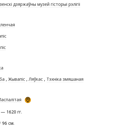
зенскі дзяржаўны музей гісторыі рэлігіі
ленчая
піс
піс
ка
ба
,
Жывапіс
,
Ляўкас
,
Тэхніка змяшаная
Паспалітая
 — 1620 гг.
/
96 см.