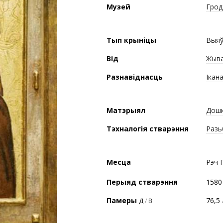
Музей
Грод
Тып крыніцы
Выяў
Від
Жыва
Разнавіднасць
Ікана
Матэрыял
Дош
Тэхналогія стварэння
Разь
Месца
Рэч 
Перыяд стварэння
1580
Памеры
76,5
Д
/
В