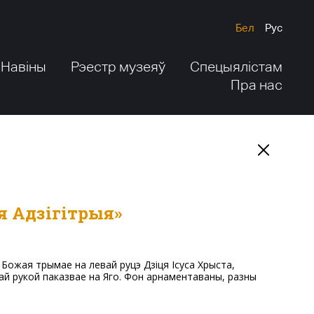
Бел
Рус
Навіны
Рэестр музеяў
Спецыялістам
Пра нас
я Адзігітрыя»
ай рукой паказвае на Яго. Фон арнаментаваны, разны