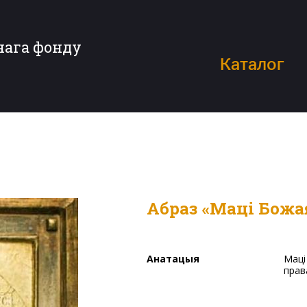
нага фонду
Каталог
Абраз «Маці Божа
Анатацыя
Маці Божая трымае на левай руцэ Дзіця Ісуса Хрыста,
прав