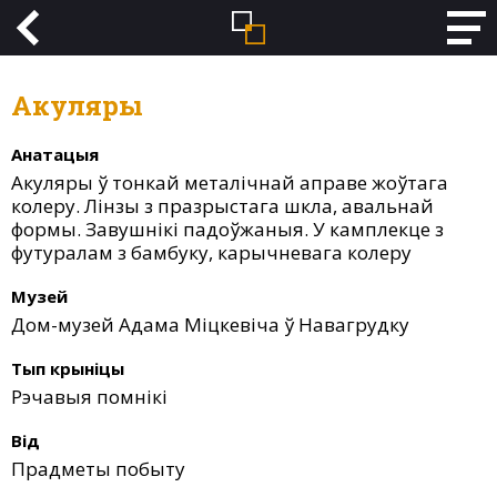
Акуляры
Анатацыя
Акуляры ў тонкай металічнай аправе жоўтага
колеру. Лінзы з празрыстага шкла, авальнай
формы. Завушнікі падоўжаныя. У камплекце з
футуралам з бамбуку, карычневага колеру
Музей
Дом-музей Адама Міцкевіча ў Навагрудку
Тып крыніцы
Рэчавыя помнікі
Від
Прадметы побыту