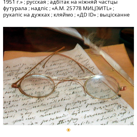
1951 г.» ; русская ; адбітак на ніжняй частцы
футурала ; надпіс ; «А.М. 25778 МИLJЭИТL» ;
рукапіс на дужках ; кляймо ; «ДD ID» ; выцісканне