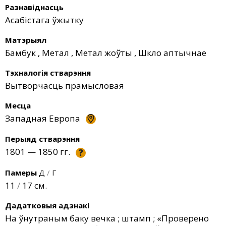
Разнавіднасць
Асабістага ўжытку
Матэрыял
Бамбук
,
Метал
,
Метал жоўты
,
Шкло аптычнае
Тэхналогія стварэння
Вытворчасць прамысловая
Месца
Западная Европа
Перыяд стварэння
1801 — 1850 гг.
?
Памеры
Д
/
Г
11
/
17 см.
Дадатковыя адзнакі
На ўнутраным баку вечка ; штамп ; «Проверено