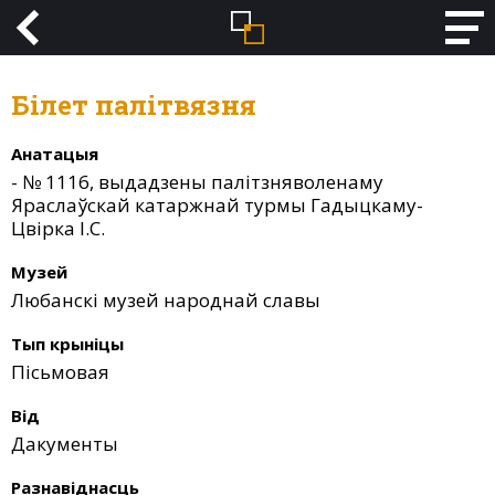
Білет палітвязня
Анатацыя
- № 1116, выдадзены палітзняволенаму
Яраслаўскай катаржнай турмы Гадыцкаму-
Цвірка І.С.
Музей
Любанскі музей народнай славы
Тып крыніцы
Пісьмовая
Від
Дакументы
Разнавіднасць