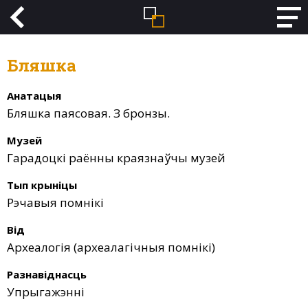
Бляшка
Анатацыя
Бляшка паясовая. З бронзы.
Музей
Гарадоцкі раённы краязнаўчы музей
Тып крыніцы
Рэчавыя помнікі
Від
Археалогія (археалагічныя помнікі)
Разнавіднасць
Упрыгажэнні