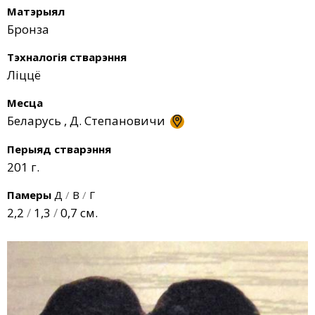
Матэрыял
Бронза
Тэхналогія стварэння
Ліццё
Месца
Беларусь
,
Д. Степановичи
Перыяд стварэння
201 г.
Памеры
Д
/
В
/
Г
2,2
/
1,3
/
0,7 см.