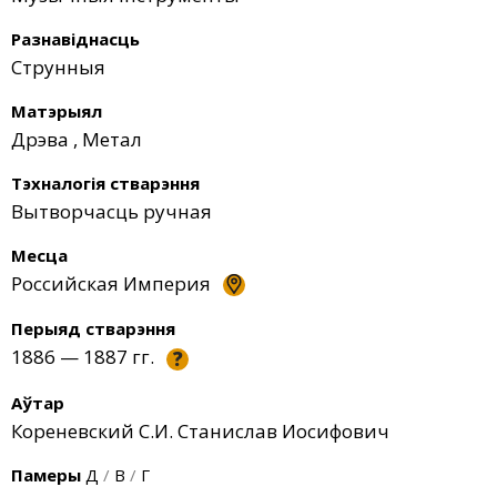
Разнавіднасць
Струнныя
Матэрыял
Дрэва
,
Метал
Тэхналогія стварэння
Вытворчасць ручная
Месца
Российская Империя
Перыяд стварэння
1886 — 1887 гг.
?
Аўтар
Кореневский С.И. Станислав Иосифович
Памеры
Д
/
В
/
Г