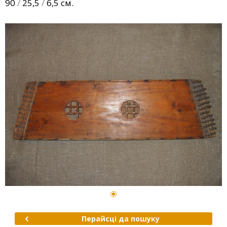
90
/
25,5
/
6,5 см.
Перайсці да пошуку