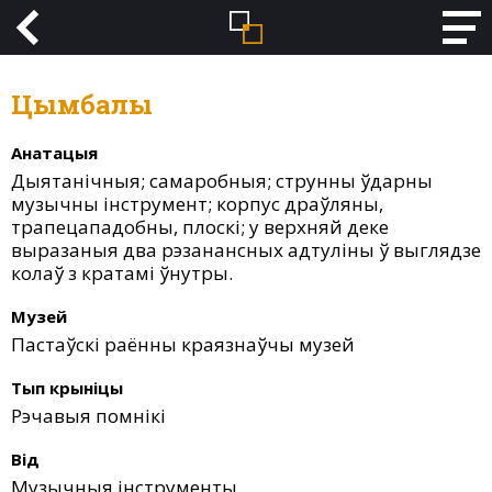
Цымбалы
Анатацыя
Дыятанічныя; самаробныя; струнны ўдарны
музычны інструмент; корпус драўляны,
трапецападобны, плоскі; у верхняй деке
выразаныя два рэзанансных адтуліны ў выглядзе
колаў з кратамі ўнутры.
Музей
Пастаўскі раённы краязнаўчы музей
Тып крыніцы
Рэчавыя помнікі
Від
Музычныя інструменты