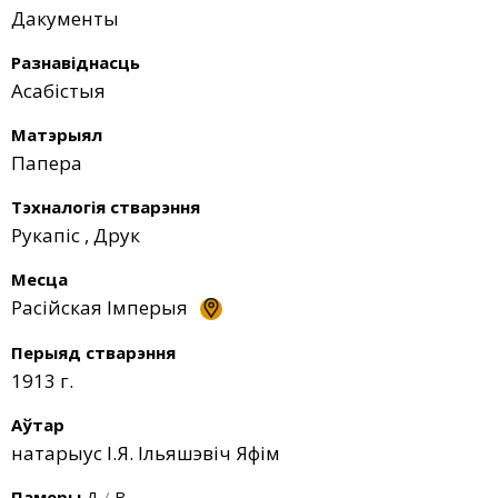
Дакументы
Разнавіднасць
Асабістыя
Матэрыял
Папера
Тэхналогія стварэння
Рукапіс
,
Друк
Месца
Расійская Імперыя
Перыяд стварэння
1913 г.
Аўтар
натарыус І.Я. Ільяшэвіч Яфім
Памеры
Д
/
В