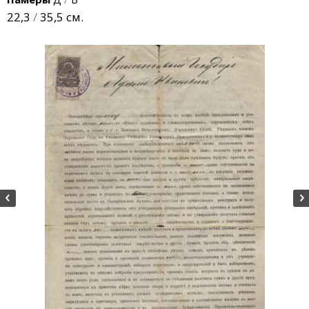
22,3
/
35,5 см.