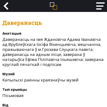
Даверанасць
Анатацыя
Даверанасць на імя Ждановіча Адама Іванавіча
ад Врублеўскага Іосіфа Вікенцьевіча, мешчаніна,
пражываючага ў м.Грозава Слуцкага павета;
даверанасць на адным лісце, заверана ў
натарыўса Ефіма Піліпавіча Ільяшэвіча; заверана
круглай пячаткай і подпісам
Музей
Капыльскі раённы краязнаўчы музей
Тып крыніцы
Пісьмовая
Від