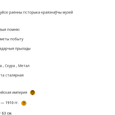
уйскі раённы гісторыка-краязнаўчы музей
выя помнікі
меты побыту
адарчыя прылады
а
,
Скура
,
Метал
та сталярная
ийская империя
 — 1910 гг.
?
/
63 см.