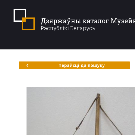
Дзяржаўны каталог Музей
Рэспублікі Беларусь
Перайсці да пошуку