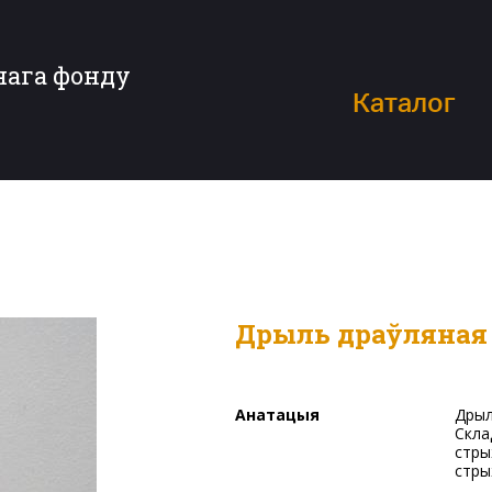
нага фонду
Каталог
Дрыль драўляная
Анатацыя
Дрыль драўляная-інструмент для прасвідроўвання адтулін.
Скла
стры
стры