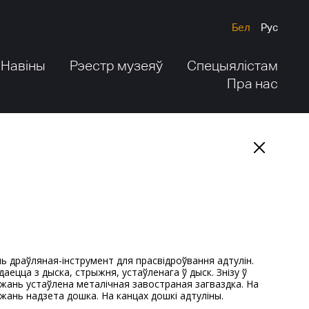
Бел
Рус
Навіны
Рэестр музеяў
Спецыялістам
Пра нас
даецца з дыска, стрыжня, устаўленага ў дыск. Знізу ў
жань устаўлена металічная завостраная загваздка. На
жань надзета дошка. На канцах дошкі адтуліны.