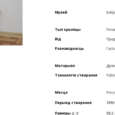
Музей
Бабр
Тып крыніцы
Рэча
Від
Прад
Разнавіднасць
Гасп
Матэрыял
Дрэв
Тэхналогія стварэння
Рабо
Месца
Росс
Перыяд стварэння
1890
Памеры
58,5
Д
/
В