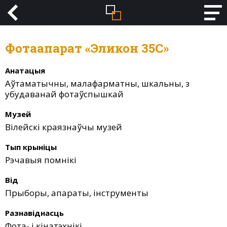
Фотаапарат «Эликон 35С»
Анатацыя
Аўтаматычны, малафарматны, шкальны, з
убудаванай фотаўспышкай
Музей
Вілейскі краязнаўчы музей
Тып крыніцы
Рэчавыя помнікі
Від
Прыборы, апараты, інструменты
Разнавіднасць
Фота- і кінатэхнікі