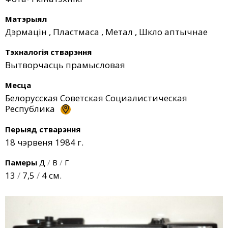
Матэрыял
Дэрмацін
,
Пластмаса
,
Метал
,
Шкло аптычнае
Тэхналогія стварэння
Вытворчасць прамысловая
Месца
Белорусская Советская Социалистическая
Республика
Перыяд стварэння
18 чэрвеня 1984 г.
Памеры
Д
/
В
/
Г
13
/
7,5
/
4 см.