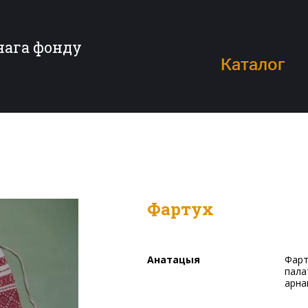
нага фонду
Каталог
Фартух
Анатацыя
Фартух выраблены з двух паліц ільнянога адбеленага
пала
арна