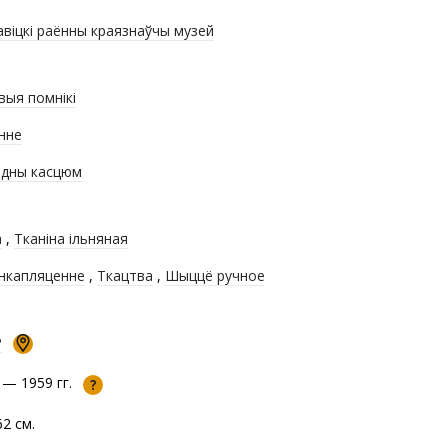
авіцкі раённы краязнаўчы музей
выя помнікі
нне
дны касцюм
а
,
Тканіна ільняная
нкапляценне
,
Ткацтва
,
Шыццё ручное
Р
 — 1959 гг.
?
2 см.