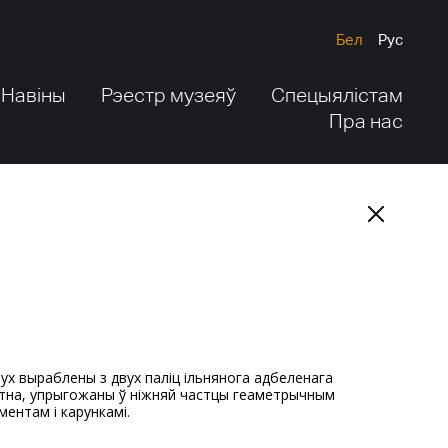
Бел
Рус
Навіны
Рэестр музеяў
Спецыялістам
Пра нас
тна, упрыгожаны ў ніжняй частцы геаметрычным
ментам і карункамі.