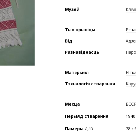
Музей
Клім
Тып крыніцы
Рэча
Від
Адзе
Разнавіднасць
Наро
Матэрыял
Нітк
Тэхналогія стварэння
Кару
Месца
БСС
Перыяд стварэння
1940
Памеры
78
/
6
Д
/
В