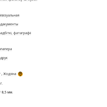
ёвізуальная
дакументы
адбіткі, фатаграфіі
папера
друк
Р
,
Жодзіна
г.
/
8,5 мм.