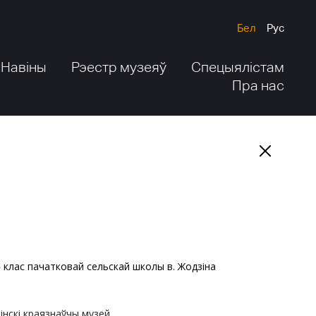
Бел
Рус
Навіны
Рэестр музеяў
Спецыялістам
Пра нас
А» клас пачатковай сельскай школы в. Жодзіна
інскі краязнаўчы музей