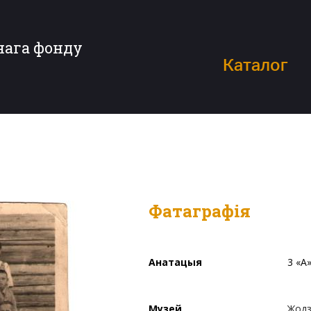
нага фонду
Каталог
Фатаграфія
Анатацыя
3 «
Музей
Жодз