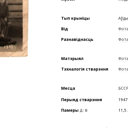
Тып крыніцы
Аўды
Від
Фота
Разнавіднасць
Фота
Матэрыял
Фота
Тэхналогія стварэння
Фота
Месца
БСС
Перыяд стварэння
1947 
Памеры
11,5
Д
/
В