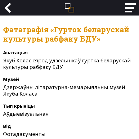
Фатаграфія «Гурток беларускай
культуры рабфаку БДУ»
Анатацыя
Якуб Колас сярод удзельнікаў гуртка беларускай
культуры рабфаку БДУ
Музей
Дзяржаўны літаратурна-мемарыяльны музей
Якуба Коласа
Тып крыніцы
Аўдыёвізуальная
Від
Фотадакументы