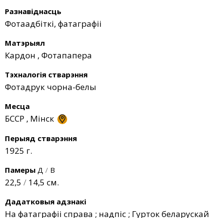
Разнавіднасць
Фотаадбіткі, фатаграфіі
Матэрыял
Кардон
,
Фотапапера
Тэхналогія стварэння
Фотадрук чорна-белы
Месца
БССР
,
Мінск
Перыяд стварэння
1925 г.
Памеры
Д
/
В
22,5
/
14,5 см.
Дадатковыя адзнакі
На фатаграфіі справа ; надпіс ; Гурток беларускай