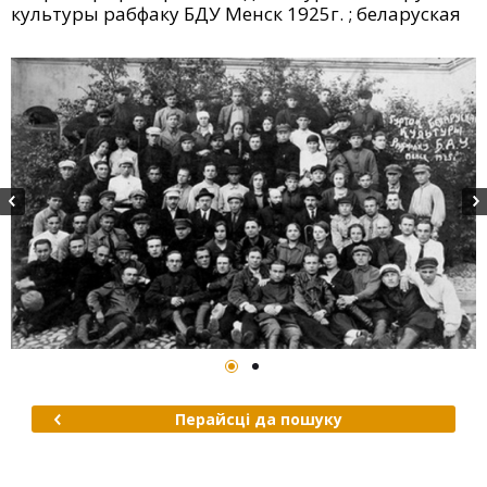
культуры рабфаку БДУ Менск 1925г. ; беларуская
Перайсці да пошуку