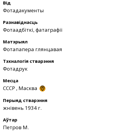
Від
Фотадакументы
Разнавіднасць
Фотаадбіткі, фатаграфіі
Матэрыял
Фотапапера глянцавая
Тэхналогія стварэння
Фотадрук
Месца
СССР
,
Масква
Перыяд стварэння
жнівень 1934 г.
Аўтар
Петров М.