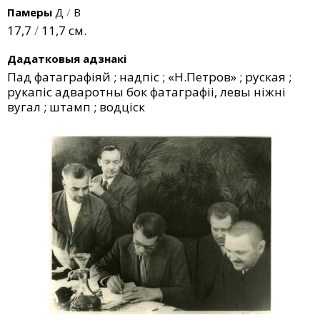
Памеры
Д
/
В
17,7
/
11,7 см.
Дадатковыя адзнакі
Пад фатаграфіяй ; надпіс ; «Н.Петров» ; руская ;
рукапіс адваротны бок фатаграфіі, левы ніжні
вугал ; штамп ; водціск