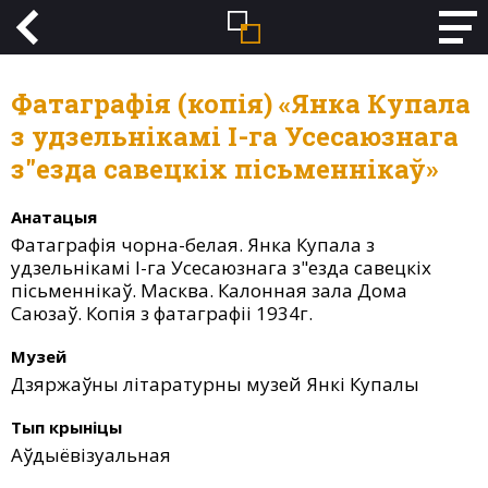
Фатаграфія (копія) «Янка Купала
з удзельнікамі І-га Усесаюзнага
з"езда савецкіх пісьменнікаў»
Анатацыя
Фатаграфія чорна-белая. Янка Купала з
удзельнікамі І-га Усесаюзнага з"езда савецкіх
пісьменнікаў. Масква. Калонная зала Дома
Саюзаў. Копія з фатаграфіі 1934г.
Музей
Дзяржаўны літаратурны музей Янкі Купалы
Тып крыніцы
Аўдыёвізуальная