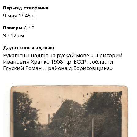
Перыяд стварэння
9 мая 1945 г.
Памеры
Д
/
В
9
/
12 см.
Дадатковыя адзнакі
Рукапісны надпіс на рускай мове «.. Григорий
Иванович Храпко 1908 г.р. БССР ... области
Глуский Роман ... района д.Борисовщина»