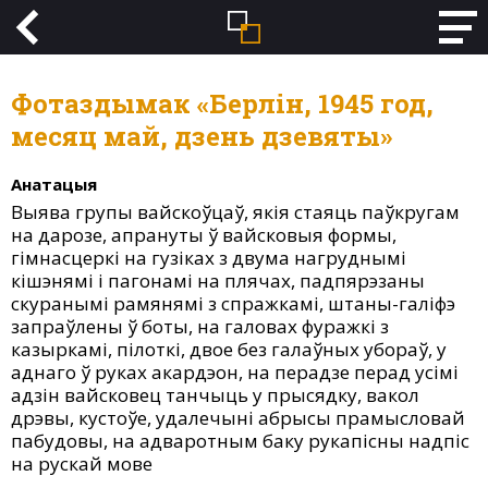
Фотаздымак «Берлін, 1945 год,
месяц май, дзень дзевяты»
Анатацыя
Выява групы вайскоўцаў, якія стаяць паўкругам
на дарозе, апрануты ў вайсковыя формы,
гімнасцеркі на гузіках з двума нагруднымі
кішэнямі і пагонамі на плячах, падпярэзаны
скуранымі рамянямі з спражкамі, штаны-галіфэ
запраўлены ў боты, на галовах фуражкі з
казыркамі, пілоткі, двое без галаўных убораў, у
аднаго ў руках акардэон, на перадзе перад усімі
адзін вайсковец танчыць у прысядку, вакол
дрэвы, кустоўе, удалечыні абрысы прамысловай
пабудовы, на адваротным баку рукапісны надпіс
на рускай мове