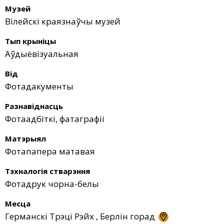
Музей
Вілейскі краязнаўчы музей
Тып крыніцы
Аўдыёвізуальная
Від
Фотадакументы
Разнавіднасць
Фотаадбіткі, фатаграфіі
Матэрыял
Фотапапера матавая
Тэхналогія стварэння
Фотадрук чорна-белы
Месца
Германскі Трэці Рэйх
,
Берлін горад