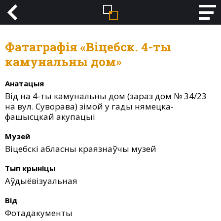
Фатаграфія «Віцебск. 4-ты
камунальны дом»
Анатацыя
Від на 4-ты камунальны дом (зараз дом № 34/23
на вул. Суворава) зімой у гады нямецка-
фашысцкай акупацыі
Музей
Віцебскі абласны краязнаўчы музей
Тып крыніцы
Аўдыёвізуальная
Від
Фотадакументы