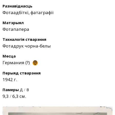
Разнавіднасць
Фотаадбіткі, фатаграфіі
Матэрыял
Фотапапера
Тэхналогія стварэння
Фотадрук чорна-белы
Месца
Германия (?)
Перыяд стварэння
1942 г.
Памеры
Д
/
В
9,3
/
6,3 см.