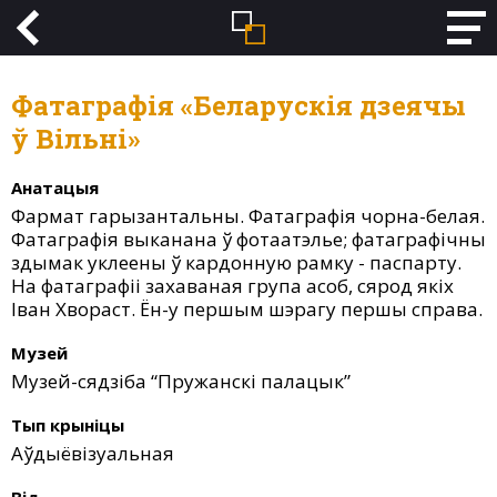
Фатаграфія «Беларускія дзеячы
ў Вільні»
Анатацыя
Фармат гарызантальны. Фатаграфія чорна-белая.
Фатаграфія выканана ў фотаатэлье; фатаграфічны
здымак уклеены ў кардонную рамку - паспарту.
На фатаграфіі захаваная група асоб, сярод якіх
Іван Хвораст. Ён-у першым шэрагу першы справа.
Музей
Музей-сядзіба “Пружанскі палацык”
Тып крыніцы
Аўдыёвізуальная