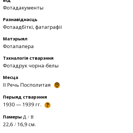
Від
Фотадакументы
Разнавіднасць
Фотаадбіткі, фатаграфіі
Матэрыял
Фотапапера
Тэхналогія стварэння
Фотадрук чорна-белы
Месца
II Речь Посполитая
Перыяд стварэння
1930 — 1939 гг.
?
Памеры
Д
/
В
22,6
/
16,9 см.