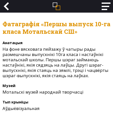
Фатаграфія «Першы выпуск 10-га
класа Мотальскай СШ»
Анатацыя
На фоне вясковага пейзажу ў чатыры рады
размешчаны выпускнікі 10га класа і настаўнікі
мотальскай школы. Першы шэраг займаюць
настаўнікі, якія сядзяць на лаўцы. Другі шэраг-
выпускнікі, якія стаяць на зямлі, трэці і чацвёрты
шэраг-выпускнікі, якія стаяць на лаўках.
Музей
Мотальскі музей народнай творчасці
Тып крыніцы
Аўдыёвізуальная