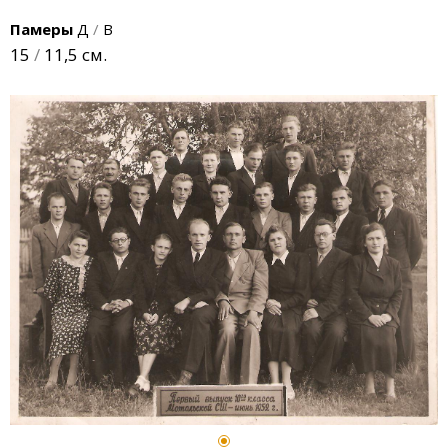
Памеры
Д
/
В
15
/
11,5 см.