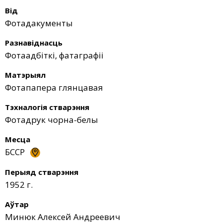
Від
Фотадакументы
Разнавіднасць
Фотаадбіткі, фатаграфіі
Матэрыял
Фотапапера глянцавая
Тэхналогія стварэння
Фотадрук чорна-белы
Месца
БССP
Перыяд стварэння
1952 г.
Аўтар
Минюк Алексей Андреевич