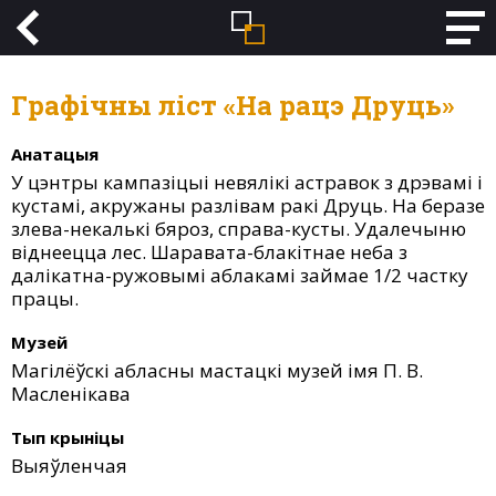
Графічны ліст «На рацэ Друць»
Анатацыя
У цэнтры кампазіцыі невялікі астравок з дрэвамі і
кустамі, акружаны разлівам ракі Друць. На беразе
злева-некалькі бяроз, справа-кусты. Удалечыню
віднеецца лес. Шаравата-блакітнае неба з
далікатна-ружовымі аблакамі займае 1/2 частку
працы.
Музей
Магілёўскі абласны мастацкі музей імя П. В.
Масленікава
Тып крыніцы
Выяўленчая