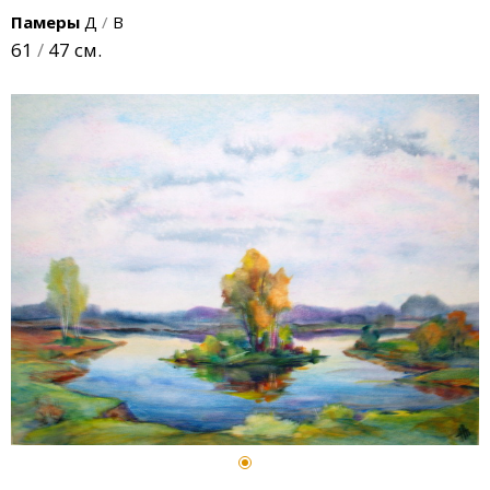
Памеры
Д
/
В
61
/
47 см.