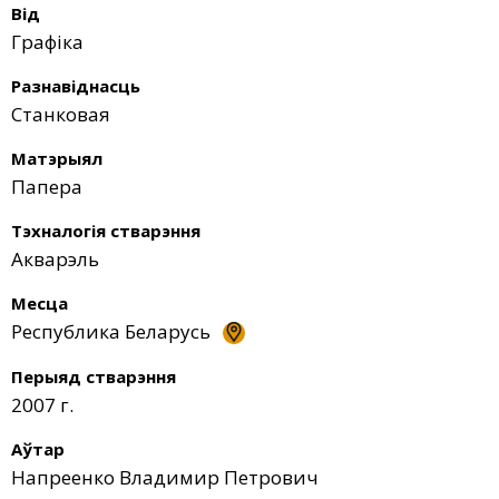
Від
Графіка
Разнавіднасць
Станковая
Матэрыял
Папера
Тэхналогія стварэння
Акварэль
Месца
Республика Беларусь
Перыяд стварэння
2007 г.
Аўтар
Напреенко Владимир Петрович