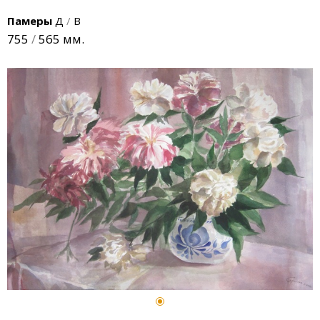
Памеры
Д
/
В
755
/
565 мм.