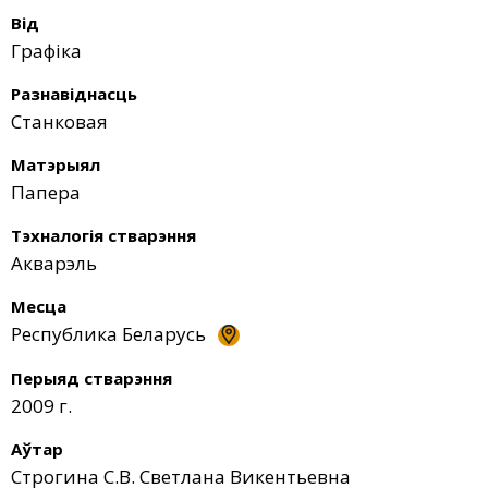
Від
Графіка
Разнавіднасць
Станковая
Матэрыял
Папера
Тэхналогія стварэння
Акварэль
Месца
Республика Беларусь
Перыяд стварэння
2009 г.
Аўтар
Строгина С.В. Светлана Викентьевна