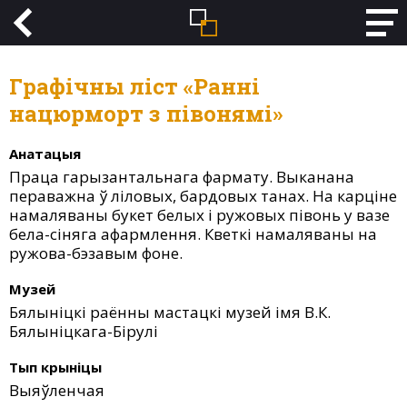
Графічны ліст «Ранні
нацюрморт з півонямі»
Анатацыя
Праца гарызантальнага фармату. Выканана
пераважна ў ліловых, бардовых танах. На карціне
намаляваны букет белых і ружовых півонь у вазе
бела-сіняга афармлення. Кветкі намаляваны на
ружова-бэзавым фоне.
Музей
Бялыніцкі раённы мастацкі музей імя В.К.
Бялыніцкага-Бірулі
Тып крыніцы
Выяўленчая