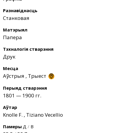
Разнавіднасць
Станковая
Матэрыял
Папера
Тэхналогія стварэння
Друк
Месца
Аўстрыя
,
Трыест
Перыяд стварэння
1801 — 1900 гг.
Аўтар
Knolle F.
,
Tiziano Vecellio
Памеры
Д
/
В