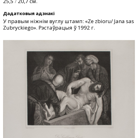
25,5
/
20,7 см.
Дадатковыя адзнакі
У правым ніжнім вуглу штамп: «Ze zbioru/ Jana sas
Zubryckiego». Рэстаўрацыя ў 1992 г.