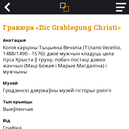
Гравюра «Dic Grablegung Christi»
Анатацыя
Копія карціны Тыцыяна Вечэліа (Tiziano Vecellio,
1488/1490 - 1576): двое мужчын кладуць цела
Ісуса Хрыста ў труну, побач постаці дзвюх
жанчын (Маці Божая і Марыя Магдаліна) і
мужчыны
Музей
Гродзенскі дзяржаўны музей гісторыі рэлігіі
Тып крыніцы
Выяўленчая
Від
Графіка