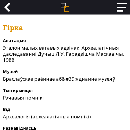
Гірка
Анатацыя
Эталон малых вагавых адзінак. Археалагічныя
даследаванні Дучыц Л.У. Гарадзішча Маскавічы,
1988
Музей
Браслаўскае раённае аб&#39;яднанне музеяў
Тып крыніцы
Рэчавыя помнікі
Від
Археалогія (археалагічныя помнікі)
Разнавіднасць