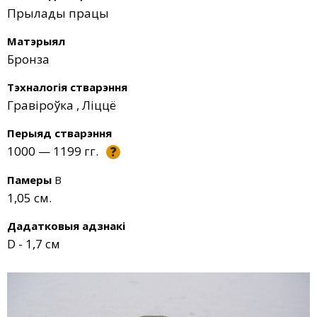
Прылады працы
Матэрыял
Бронза
Тэхналогія стварэння
Гравіроўка
,
Ліццё
Перыяд стварэння
1000 — 1199 гг.
?
Памеры
В
1,05 см.
Дадатковыя адзнакі
D - 1,7 см