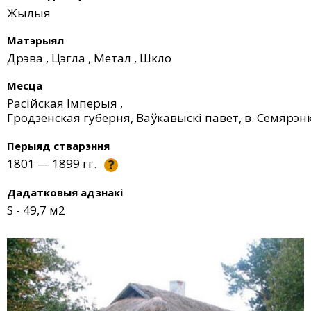
Жылыя
Матэрыял
Дрэва
,
Цэгла
,
Метал
,
Шкло
Месца
Расійская Імперыя
,
Гродзенская губерня, Ваўкавыскі павет, в. Семярэнк
Перыяд стварэння
1801 — 1899 гг.
?
Дадатковыя адзнакі
S - 49,7 м2