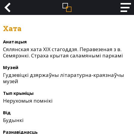
Хата
Анатацыя
Сялянская хата ХІХ стагоддзя. Перавезеная з в.
Семярэнкі. Страха крытая саламянымі паркамі
Музей
Гудзевіцкі дзяржаўны літаратурна-краязнаўчы
музей
Тып крыніцы
Нерухомыя помнікі
Від
Будынкі
Разнавіднасць