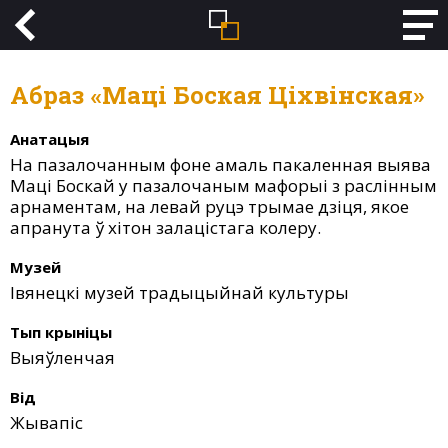
Абраз «Маці Боская Ціхвінская»
Анатацыя
На пазалочанным фоне амаль пакаленная выява
Маці Боскай у пазалочаным мафорыі з раслінным
арнаментам, на левай руцэ трымае дзіця, якое
апранута ў хітон залацістага колеру.
Музей
Івянецкі музей традыцыйнай культуры
Тып крыніцы
Выяўленчая
Від
Жывапіс