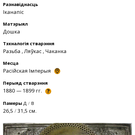
Разнавіднасць
Іканапіс
Матэрыял
Дошка
Тэхналогія стварэння
Разьба
,
Ляўкас
,
Чаканка
Месца
Расійская Імперыя
Перыяд стварэння
1880 — 1899 гг.
?
Памеры
Д
/
В
26,5
/
31,5 см.