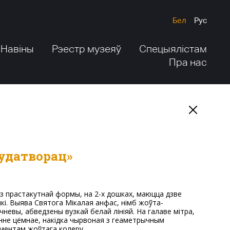
Бел
Рус
Навіны
Рэестр музеяў
Спецыялістам
Пра нас
Цудатворац»
кі. Выява Святога Мікалая анфас, німб жоўта-
чневы, абведзены вузкай белай лініяй. На галаве мітра,
нне цёмнае, накідка чырвоная з геаметрычным
ментам жоўтага колеру.