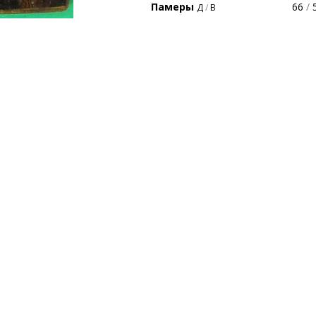
Памеры
66
/
5
Д
/
В