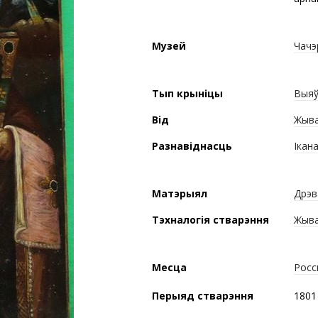
Музей
Чачэ
Тып крыніцы
Выяў
Від
Жыва
Разнавіднасць
Ікана
Матэрыял
Дрэв
Тэхналогія стварэння
Жыва
Месца
Росс
Перыяд стварэння
1801