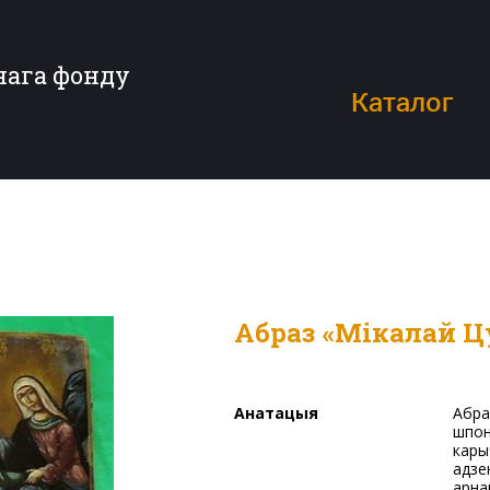
нага фонду
Каталог
Абраз «Мікалай 
Анатацыя
Абраз прастакутнай формы, на 2-х дошках, маюцца дзве
шпон
кары
адзе
арна