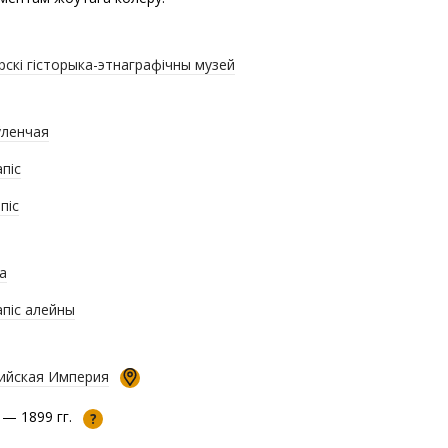
рскі гісторыка-этнаграфічны музей
ленчая
піс
піс
а
піс алейны
ийская Империя
 — 1899 гг.
?