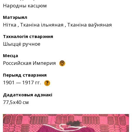
Народны касцюм
Матэрыял
Нітка
,
Тканіна ільняная
,
Тканіна ваўняная
Тэхналогія стварэння
Шыццё ручное
Месца
Российская Империя
Перыяд стварэння
1901 — 1917 гг.
?
Дадатковыя адзнакі
77,5х40 см