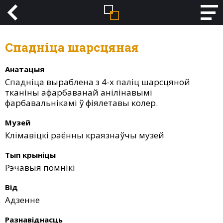
Спадніца шарсцяная
Анатацыя
Спадніца выраблена з 4-х паліц шарсцяной
тканіны афарбаванай анілінавымі
фарбавальнікамі ў фіялетавы колер.
Музей
Клімавіцкі раённы краязнаўчы музей
Тып крыніцы
Рэчавыя помнікі
Від
Адзенне
Разнавіднасць