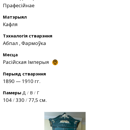
Прафесійнае
Матэрыял
Кафля
Тэхналогія стварэння
Абпал
,
Фармоўка
Месца
Расійская Імперыя
Перыяд стварэння
1890 — 1910 гг.
Памеры
Д
/
В
/
Г
104
/
330
/
77,5 см.