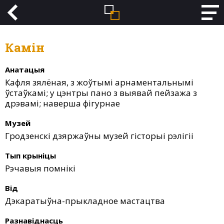
Камін
Анатацыя
Кафля зялёная, з жоўтымі арнаментальнымі
ўстаўкамі; у цэнтры пано з выявай пейзажа з
дрэвамі; наверша фігурнае
Музей
Гродзенскі дзяржаўны музей гісторыі рэлігіі
Тып крыніцы
Рэчавыя помнікі
Від
Дэкаратыўна-прыкладное мастацтва
Разнавіднасць