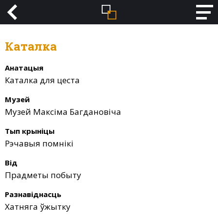
Каталка
Анатацыя
Каталка для цеста
Музей
Музей Максіма Багдановіча
Тып крыніцы
Рэчавыя помнікі
Від
Прадметы побыту
Разнавіднасць
Хатняга ўжытку