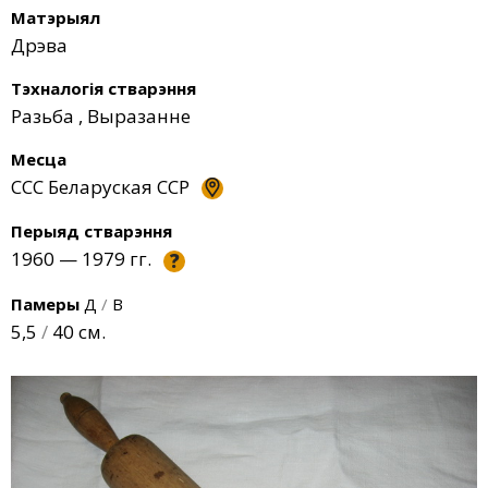
Матэрыял
Дрэва
Тэхналогія стварэння
Разьба
,
Выразанне
Месца
СCC Беларуская ССР
Перыяд стварэння
1960 — 1979 гг.
?
Памеры
Д
/
В
5,5
/
40 см.