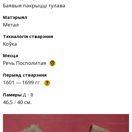
Баявыя пакрыцці тулава
Матэрыял
Метал
Тэхналогія стварэння
Коўка
Месца
Речь Посполитая
Перыяд стварэння
1601 — 1699 гг.
?
Памеры
Д
/
В
46,5
/
40 см.