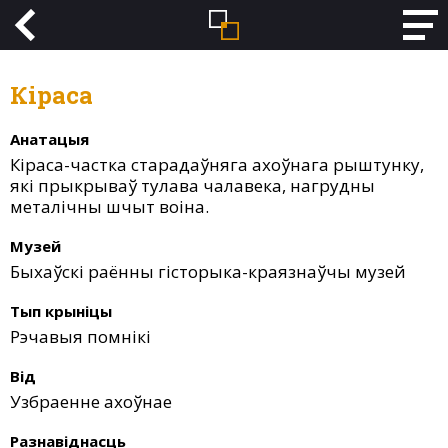
Кіраса
Анатацыя
Кіраса-частка старадаўняга ахоўнага рыштунку,
які прыкрываў тулава чалавека, нагрудны
металічны шчыт воіна.
Музей
Быхаўскі раённы гісторыка-краязнаўчы музей
Тып крыніцы
Рэчавыя помнікі
Від
Узбраенне ахоўнае
Разнавіднасць