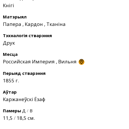
Кнігі
Матэрыял
Папера
,
Кардон
,
Тканіна
Тэхналогія стварэння
Друк
Месца
Российская Империя
,
Вильня
Перыяд стварэння
1855 г.
Аўтар
Каржанеўскі Ёзаф
Памеры
Д
/
В
11,5
/
18,5 см.