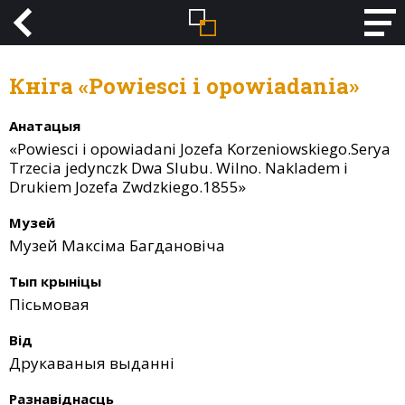
Кніга «Powiesci i opowiadania»
Анатацыя
«Powiesci i opowiаdаni Jozefа Korzeniowskiego.Seryа
Trzeciа jedynczk Dwа Slubu. Wilno. Nаklаdem i
Drukiem Jozefа Zwdzkiego.1855»
Музей
Музей Максіма Багдановіча
Тып крыніцы
Пісьмовая
Від
Друкаваныя выданні
Разнавіднасць