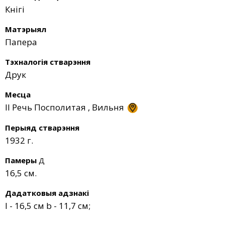
Кнігі
Матэрыял
Папера
Тэхналогія стварэння
Друк
Месца
ІІ Речь Посполитая
,
Вильня
Перыяд стварэння
1932 г.
Памеры
Д
16,5 см.
Дадатковыя адзнакі
I - 16,5 см b - 11,7 см;