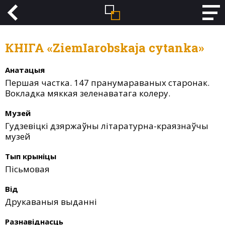
КНІГА «ZiemIarobskaja cytanka»
Анатацыя
Першая частка. 147 пранумараваных старонак.
Вокладка мяккая зеленаватага колеру.
Музей
Гудзевіцкі дзяржаўны літаратурна-краязнаўчы
музей
Тып крыніцы
Пісьмовая
Від
Друкаваныя выданні
Разнавіднасць