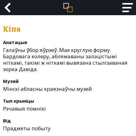
Кіпа
Анатацыя
Галаўны ўбор яўрэеў. Мае круглую форму.
Бардовага колеру, аблямаваны залацістымі
ніткамі, такімі ж ніткамі вывязана стылізаваная
зорка Давіда.
Музей
Мінскі абласны краязнаўчы музей
Тып крыніцы
Рэчавыя помнікі
Від
Прадметы побыту