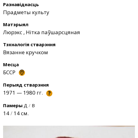
Разнавіднасць
Прадметы культу
Матэрыял
Люрэкс
,
Нітка паўшарсцяная
Тэхналогія стварэння
Вязанне кручком
Месца
БССР
Перыяд стварэння
1971 — 1980 гг.
?
Памеры
Д
/
В
14
/
14 см.