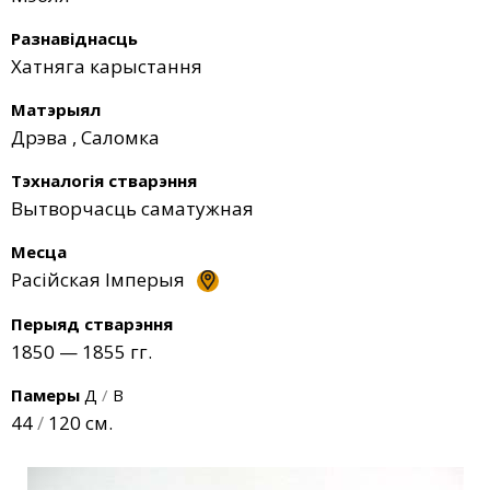
Разнавіднасць
Хатняга карыстання
Матэрыял
Дрэва
,
Саломка
Тэхналогія стварэння
Вытворчасць саматужная
Месца
Расійская Імперыя
Перыяд стварэння
1850 — 1855 гг.
Памеры
Д
/
В
44
/
120 см.