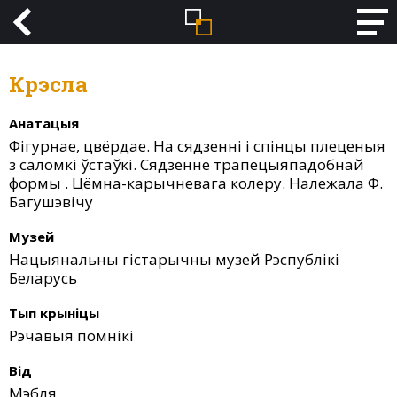
Крэсла
Анатацыя
Фігурнае, цвёрдае. На сядзенні і спінцы плеценыя
з саломкі ўстаўкі. Сядзенне трапецыяпадобнай
формы . Цёмна-карычневага колеру. Належала Ф.
Багушэвічу
Музей
Нацыянальны гістарычны музей Рэспублікі
Беларусь
Тып крыніцы
Рэчавыя помнікі
Від
Мэбля