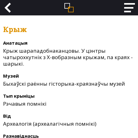
Крыж
Анатацыя
Крыж шарападобнаканцовы. У цэнтры
чатырохкутнік з Х-вобразным крыжам, па краях -
шарыкі.
Музей
Быхаўскі раённы гісторыка-краязнаўчы музей
Тып крыніцы
Рэчавыя помнікі
Від
Археалогія (археалагічныя помнікі)
Разнавіднасць