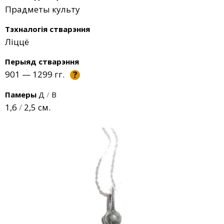
Прадметы культу
Тэхналогія стварэння
Ліццё
Перыяд стварэння
901 — 1299 гг.
?
Памеры
Д
/
В
1,6
/
2,5 см.