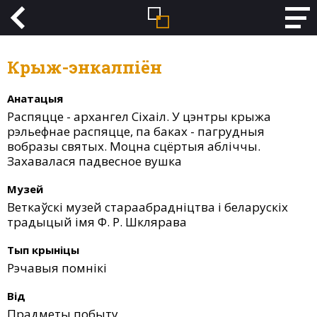
Крыж-энкалпіён
Анатацыя
Распяцце - архангел Сіхаіл. У цэнтры крыжа
рэльефнае распяцце, па баках - пагрудныя
вобразы святых. Моцна сцёртыя абліччы.
Захавалася падвесное вушка
Музей
Веткаўскі музей стараабрадніцтва і беларускіх
традыцый імя Ф. Р. Шклярава
Тып крыніцы
Рэчавыя помнікі
Від
Прадметы побыту