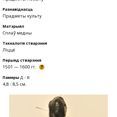
Разнавіднасць
Прадметы культу
Матэрыял
Сплаў медны
Тэхналогія стварэння
Ліццё
Перыяд стварэння
1501 — 1600 гг.
?
Памеры
Д
/
В
4,8
/
8,5 см.