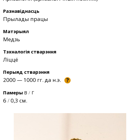
Разнавіднасць
Прылады працы
Матэрыял
Медзь
Тэхналогія стварэння
Ліццё
Перыяд стварэння
2000 — 1000 гг. да н.э.
?
Памеры
В
/
Г
6
/
0,3 см.