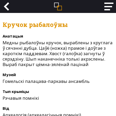
Кручок рыбалоўны
Анатацыя
Медны рыбалоўны кручок, выраблены з круглага
ў сячэнні дубца. Цаўё (ножка) прамое і доўгае з
кароткім паддзевам. Хвост (галоўка) загнуты ў
сярэдзіну. Шып наканечніка толькі акрэслены.
Выраб пакрыт цёмна-зялёнай пацінай
Музей
Гомельскі палацава-паркавы ансамбль
Тып крыніцы
Рэчавыя помнікі
Від
Археалогія (археалагічныя помнікі)