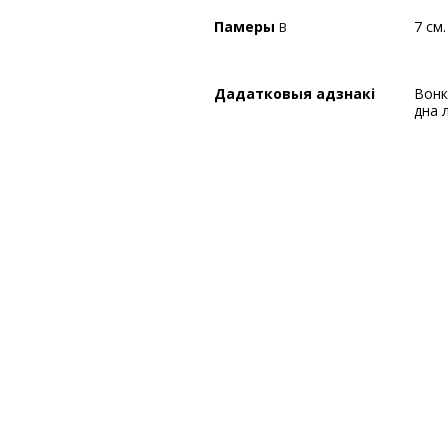
Памеры
7 см.
В
Дадатковыя адзнакі
Вонкавая паверхня дна марка рукапіс. вонкавая паверхня
дна л