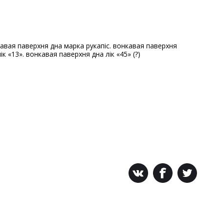
ік «13». вонкавая паверхня дна лік «45» (?)