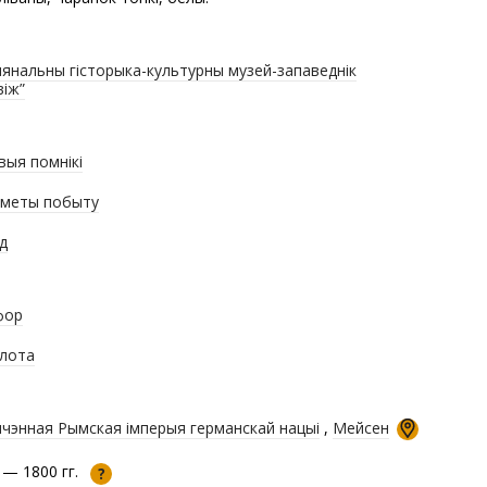
янальны гісторыка-культурны музей-запаведнік
віж”
выя помнікі
меты побыту
д
фор
лота
чэнная Рымская імперыя германскай нацыі
,
Мейсен
 — 1800 гг.
?