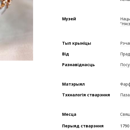
Музей
Нацы
“Няс
Тып крыніцы
Рэча
Від
Прад
Разнавіднасць
Посу
Матэрыял
Фар
Тэхналогія стварэння
Паза
Месца
Свяш
Перыяд стварэння
1790