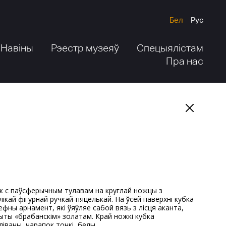
Бел
Рус
Навіны
Рэестр музеяў
Спецыялістам
Пра нас
лікай фігурнай ручкай-пяцелькай. На ўсёй паверхні кубка
ефны арнамент, які ўяўляе сабой вязь з лісця аканта,
ыты «брабанскім» золатам. Край ножкі кубка
ліваны, чарапок тонкі, белы.