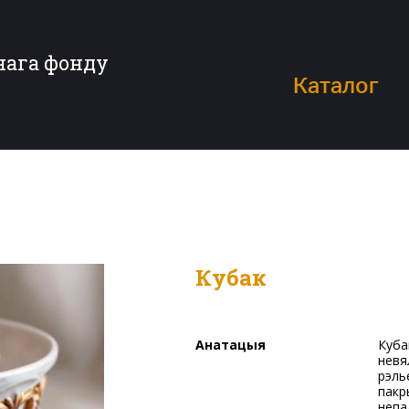
нага фонду
Каталог
Кубак
Анатацыя
Кубак с паўсферычным тулавам на круглай ножцы з
невя
рэль
пакр
непа