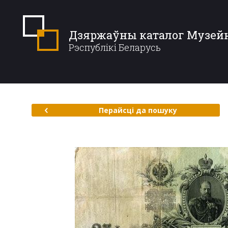
Дзяржаўны каталог Музей
Рэспублікі Беларусь
Перайсці да пошуку