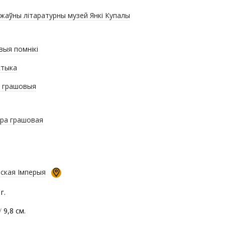
жаўны літаратурны музей Янкі Купалы
выя помнікі
стыка
і грашовыя
ра грашовая
йская Імперыя
г.
/
9,8 см.