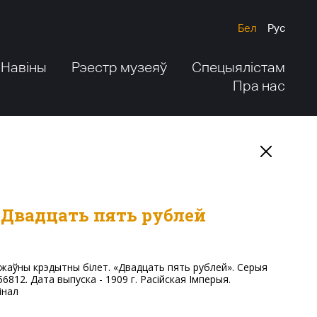
Бел
Рус
Навіны
Рэестр музеяў
Спецыялістам
Пра нас
 Двадцать пять рублей
56812. Дата выпуска - 1909 г. Расійская Імперыя.
інал