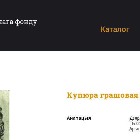
нага фонду
Каталог
Купюра грашовая
Анатацыя
Дзяржаўны крэдытны білет. «Двадцать пять рублей». Серыя
ГЬ 0
Арыг