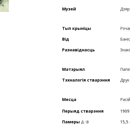
Музей
Дзяр
Тып крыніцы
Рэча
Від
Бані
Разнавіднасць
Знак
Матэрыял
Папе
Тэхналогія стварэння
Друк
Месца
Расі
Перыяд стварэння
1909 
Памеры
15,5
Д
/
В