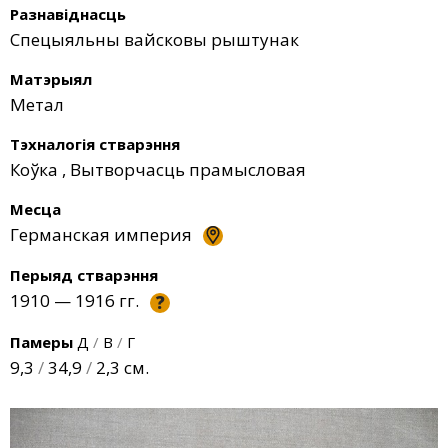
Разнавіднасць
Спецыяльны вайсковы рыштунак
Матэрыял
Метал
Тэхналогія стварэння
Коўка
,
Вытворчасць прамысловая
Месца
Германская империя
Перыяд стварэння
1910 — 1916 гг.
?
Памеры
Д
/
В
/
Г
9,3
/
34,9
/
2,3 см.