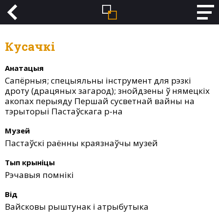
Кусачкі
Анатацыя
Сапёрныя; спецыяльны інструмент для рэзкі
дроту (драцяных загарод); знойдзены ў нямецкіх
акопах перыяду Першай сусветнай вайны на
тэрыторыі Пастаўскага р-на
Музей
Пастаўскі раённы краязнаўчы музей
Тып крыніцы
Рэчавыя помнікі
Від
Вайсковы рыштунак і атрыбутыка