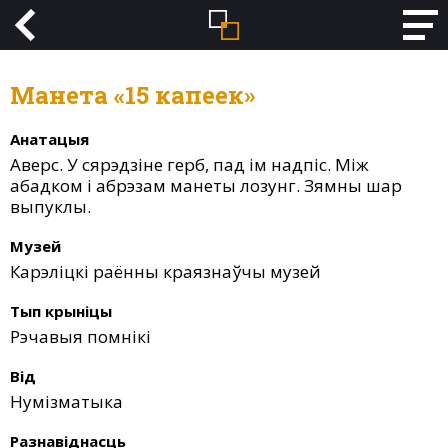
Манета «15 капеек»
Анатацыя
Аверс. У сярэдзіне герб, пад ім надпіс. Між
абадком і абрэзам манеты лозунг. Зямны шар
выпуклы.
Музей
Карэліцкі раённы краязнаўчы музей
Тып крыніцы
Рэчавыя помнікі
Від
Нумізматыка
Разнавіднасць