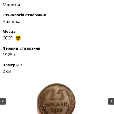
Манеты
Тэхналогія стварэння
Чаканка
Месца
СССР
Перыяд стварэння
1925 г.
Памеры
В
2 см.