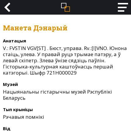
Манета Дэнарый
Анатацыя
V.: FVSTIN VGV[ST] . Бюст, управа. Rv.:[I]VNO. Юнона
стаіць, улева. У правай руцэ трымае патэру, а ў
левай скіпетр. Злева ўнізе сядзіць паўлін.
Гісторыка-культурная каштоўнасць першай
катэгорыі. Шыфр 721Н000029
Музей
Нацыянальны гістарычны музей Рэспублікі
Беларусь
Тып крыніцы
Рэчавыя помнікі
Від