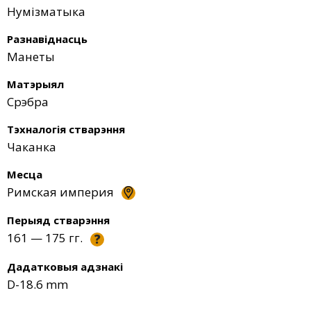
Нумізматыка
Разнавіднасць
Манеты
Матэрыял
Срэбра
Тэхналогія стварэння
Чаканка
Месца
Римская империя
Перыяд стварэння
161 — 175 гг.
?
Дадатковыя адзнакі
D-18.6 mm