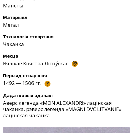
Манеты
Матэрыял
Метал
Тэхналогія стварэння
Чаканка
Месца
Вялікае Княства Літоўскае
Перыяд стварэння
1492 — 1506 гг.
?
Дадатковыя адзнакі
Аверс легенда «МON ALEXANDRI» лацінская
чаканка. рэверс легенда «МAGNI DVC LITVANIE»
лацінская чаканка