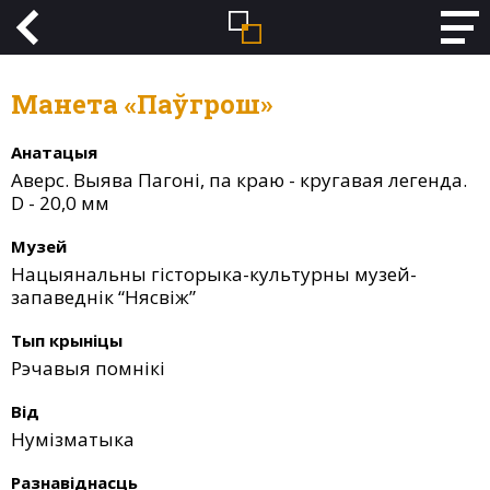
Манета «Паўгрош»
Анатацыя
Аверс. Выява Пагоні, па краю - кругавая легенда.
D - 20,0 мм
Музей
Нацыянальны гісторыка-культурны музей-
запаведнік “Нясвіж”
Тып крыніцы
Рэчавыя помнікі
Від
Нумізматыка
Разнавіднасць