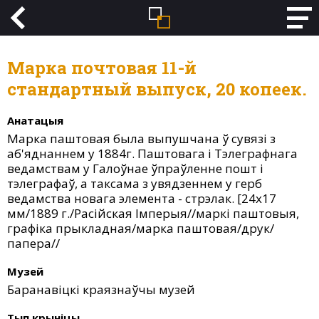
Марка почтовая 11-й
стандартный выпуск, 20 копеек.
Анатацыя
Марка паштовая была выпушчана ў сувязі з
аб'яднаннем у 1884г. Паштовага і Тэлеграфнага
ведамствам у Галоўнае ўпраўленне пошт і
тэлеграфаў, а таксама з увядзеннем у герб
ведамства новага элемента - стрэлак. [24х17
мм/1889 г./Расійская Імперыя//маркі паштовыя,
графіка прыкладная/марка паштовая/друк/
папера//
Музей
Баранавіцкі краязнаўчы музей
Тып крыніцы