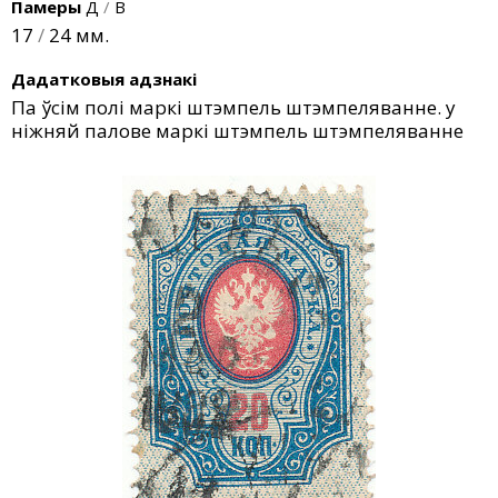
Памеры
Д
/
В
17
/
24 мм.
Дадатковыя адзнакі
Па ўсім полі маркі штэмпель штэмпеляванне. у
ніжняй палове маркі штэмпель штэмпеляванне