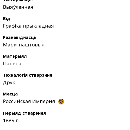
Выяўленчая
Від
Графіка прыкладная
Разнавіднасць
Маркі паштовыя
Матэрыял
Папера
Тэхналогія стварэння
Друк
Месца
Российская Империя
Перыяд стварэння
1889 г.