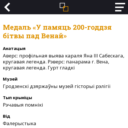
Медаль «У памяць 200-годдзя
бітвы пад Венай»
Анатацыя
Аверс: профільная выява караля Яна ІІІ Сабескага,
кругавая легенда. Рэверс: панарама г. Вена,
кругавая легенда. Гурт гладкі
Музей
Гродзенскі дзяржаўны музей гісторыі рэлігіі
Тып крыніцы
Рэчавыя помнікі
Від
Фалерыстыка