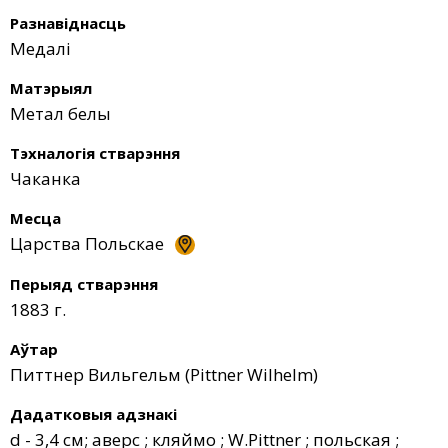
Разнавіднасць
Медалі
Матэрыял
Метал белы
Тэхналогія стварэння
Чаканка
Месца
Царства Польскае
Перыяд стварэння
1883 г.
Аўтар
Питтнер Вильгельм (Pittner Wilhelm)
Дадатковыя адзнакі
d - 3,4 см; аверс ; кляймо ; W.Pittner ; польская ;