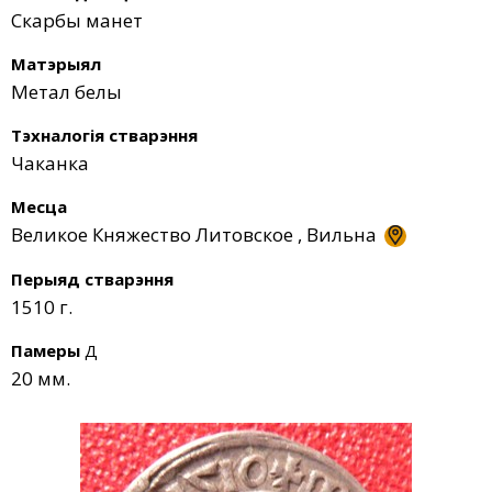
Скарбы манет
Матэрыял
Метал белы
Тэхналогія стварэння
Чаканка
Месца
Великое Княжество Литовское
,
Вильна
Перыяд стварэння
1510 г.
Памеры
Д
20 мм.