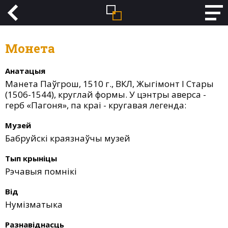
Монета
Анатацыя
Манета Паўгрош, 1510 г., ВКЛ, Жыгімонт I Стары
(1506-1544), круглай формы. У цэнтры аверса -
герб «Пагоня», па краі - кругавая легенда:
Музей
Бабруйскі краязнаўчы музей
Тып крыніцы
Рэчавыя помнікі
Від
Нумізматыка
Разнавіднасць