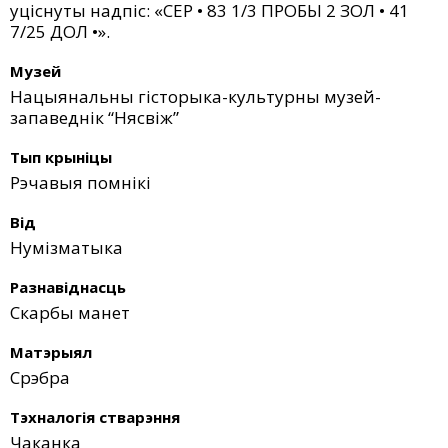
уціснуты надпіс: «СЕР • 83 1/3 ПРОБЫ 2 ЗОЛ • 41
7/25 ДОЛ •».
Музей
Нацыянальны гісторыка-культурны музей-
запаведнік “Нясвіж”
Тып крыніцы
Рэчавыя помнікі
Від
Нумізматыка
Разнавіднасць
Скарбы манет
Матэрыял
Срэбра
Тэхналогія стварэння
Чаканка