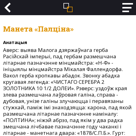
Манета «Палціна»
Анатацыя
Аверс: выява Малога дзяржаўнага герба
Расійскай імперыі, пад гербам размешчана
літарнае пазначэнне мінцмайстра: «Н-Ф» -
ініцыялы мінцмайстра Мікалая Фаллендорфа.
Вакол герба кропкавы абадок. Звонку абадка
кругавая легенда: «ЧИСТАГО СЕРЕБРА 2
ЗОЛОТНИКА 10 1/2 ДОЛЕИ». Рэверс: уздоўж края
злева размешчана лаўровая галіна, справа -
дубовая, унізе галіны злучаюцца і перавязаны
стужкай, паміж імі знаходзяцца: карона, пад якой
размешчана літарнае пазначэнне наміналу:
«ПОЛТИНА»; ніжэй абрэз, пад якім у два радка
змешчана лічбавае пазначэнне году чаканкі і
літарнае - манетнага двара: «1878/С.П.Б.». Гурт: