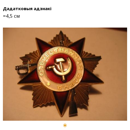
Дадатковыя адзнакі
=4,5 см