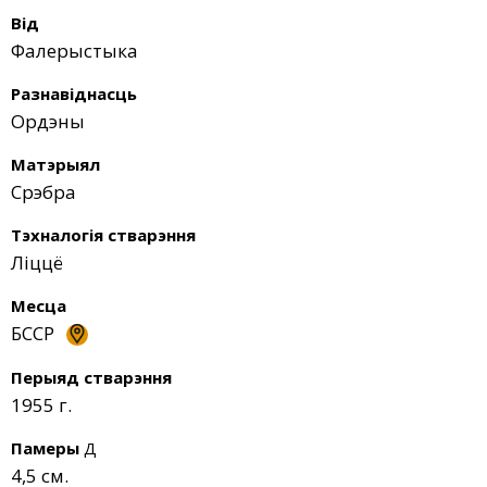
Від
Фалерыстыка
Разнавіднасць
Ордэны
Матэрыял
Срэбра
Тэхналогія стварэння
Ліццё
Месца
БССР
Перыяд стварэння
1955 г.
Памеры
Д
4,5 см.