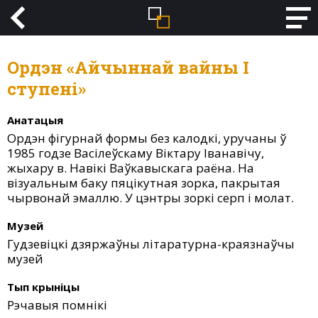
Ордэн «Айчыннай вайны І
ступені»
Анатацыя
Ордэн фігурнай формы без калодкі, уручаны ў
1985 годзе Васілеўскаму Віктару Іванавічу,
жыхару в. Навікі Ваўкавыскага раёна. На
візуальным баку пяцікутная зорка, пакрытая
чырвонай эмаллю. У цэнтры зоркі серп і молат.
Музей
Гудзевіцкі дзяржаўны літаратурна-краязнаўчы
музей
Тып крыніцы
Рэчавыя помнікі