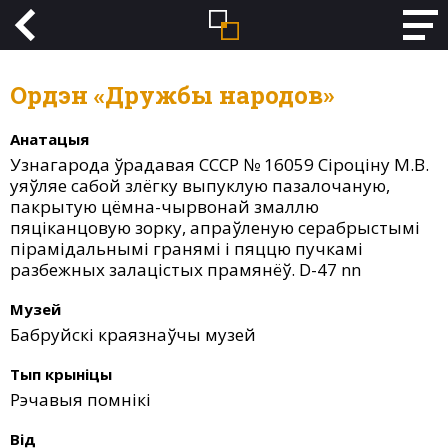
Ордэн «Дружбы народов»
Анатацыя
Узнагарода ўрадавая СССР № 16059 Сіроціну М.В.
уяўляе сабой злёгку выпуклую пазалочаную,
пакрытую цёмна-чырвонай змаллю
пяціканцовую зорку, апраўленую серабрыстымі
пірамідальнымі гранямі і пяццю пучкамі
разбежных залацістых прамянёў. D-47 nn
Музей
Бабруйскі краязнаўчы музей
Тып крыніцы
Рэчавыя помнікі
Від