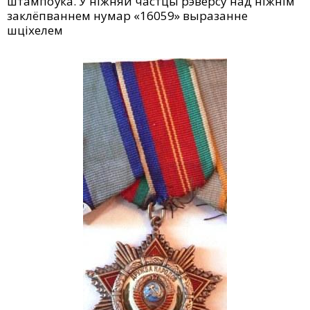
штампоўка. У ніжняй частцы рэверсу над ніжнім
заклёпваннем нумар «16059» выразанне
шціхелем