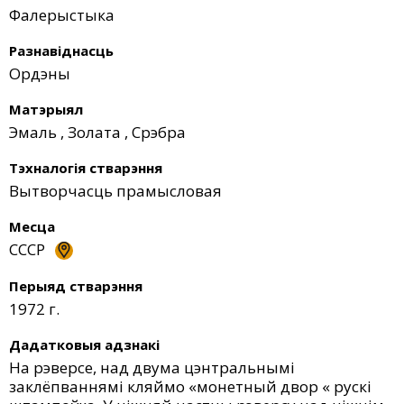
Фалерыстыка
Разнавіднасць
Ордэны
Матэрыял
Эмаль
,
Золата
,
Срэбра
Тэхналогія стварэння
Вытворчасць прамысловая
Месца
СССР
Перыяд стварэння
1972 г.
Дадатковыя адзнакі
На рэверсе, над двума цэнтральнымі
заклёпваннямі кляймо «монетный двор « рускі