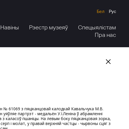
Бел
Рус
Навіны
Рэестр музеяў
Спецыялістам
Пра нас
н уяўляе партрэт - медальён У.І.Леніна ў абрамленні
а з каласоў пшаніцы. На левым боку пяціканцовая зорка,
у серп і молат, у правай верхняй частцы - чырвоны сцяг з
ісам