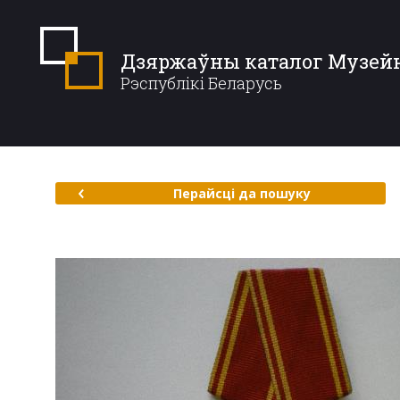
Дзяржаўны каталог Музей
Рэспублікі Беларусь
Перайсці да пошуку