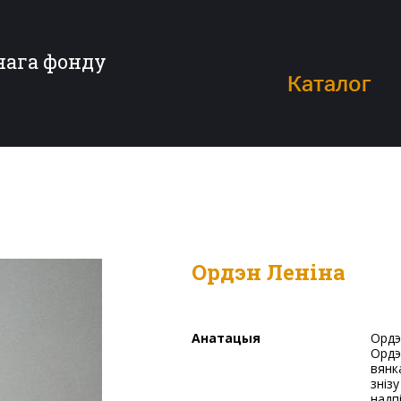
нага фонду
Каталог
Ордэн Леніна
Анатацыя
Ордэн № 61069 з пяціканцовай калодкай Кавальчука М.В.
Ордэ
вянк
зніз
надп