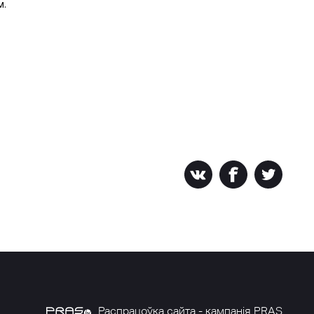
м.
Распрацоўка сайта - кампанія PRAS