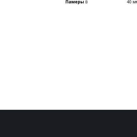
Памеры
40 м
В