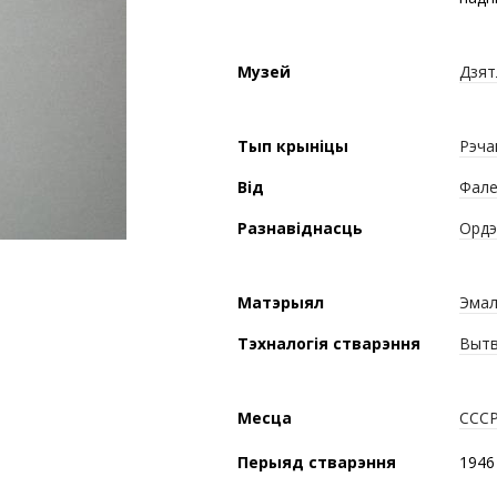
Музей
Дзят
Тып крыніцы
Рэча
Від
Фале
Разнавіднасць
Орд
Матэрыял
Эма
Тэхналогія стварэння
Вытв
Месца
ССС
Перыяд стварэння
1946 