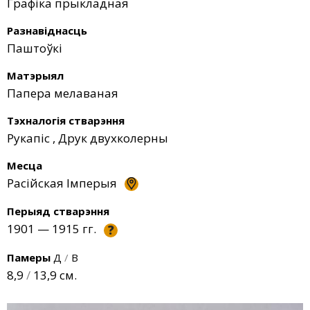
Графіка прыкладная
Разнавіднасць
Паштоўкі
Матэрыял
Папера мелаваная
Тэхналогія стварэння
Рукапіс
,
Друк двухколерны
Месца
Расійская Імперыя
Перыяд стварэння
1901 — 1915 гг.
?
Памеры
Д
/
В
8,9
/
13,9 см.