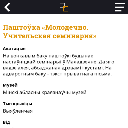
Паштоўка «Молодечно.
Учительская семинария»
Анатацыя
На вонкавым баку паштоўкі будынак
настаўніцкай семінарыі ў Маладзечне. Да яго
вядзе алея, абсаджаная дрэвамі і кустамі. На
адваротным баку - тэкст прыватнага пісьма.
Музей
Мінскі абласны краязнаўчы музей
Тып крыніцы
Выяўленчая
Від