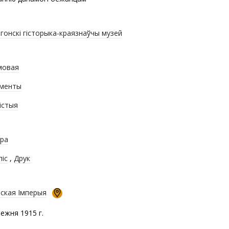
гонскі гісторыка-краязнаўчы музей
мовая
менты
істыя
ра
піс
,
Друк
йская Імперыя
нежня 1915 г.