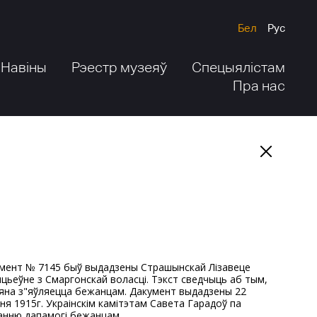
Бел
Рус
Навіны
Рэестр музеяў
Спецыялістам
Пра нас
нцьеўне з Смаргонскай воласці. Тэкст сведчыць аб тым,
яна з"яўляецца бежанцам. Дакумент выдадзены 22
ня 1915г. Украінскім камітэтам Савета Гарадоў па
анню дапамогі бежанцам