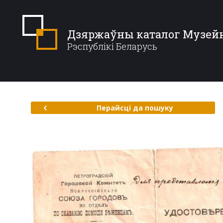
Дзяржаўны каталог Музей
Рэспублікі Беларусь
Перайсці да пошуку