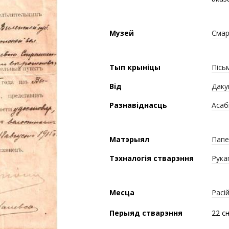
Музей
Смар
Тып крыніцы
Пісь
Від
Даку
Разнавіднасць
Асаб
Матэрыял
Папе
Тэхналогія стварэння
Рука
Месца
Расі
Перыяд стварэння
22 с