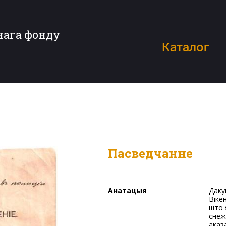
нага фонду
Каталог
Пасведчанне
Анатацыя
Дакумент № 7145 быў выдадзены Страшынскай Лізавеце
Віке
што 
снеж
аказ