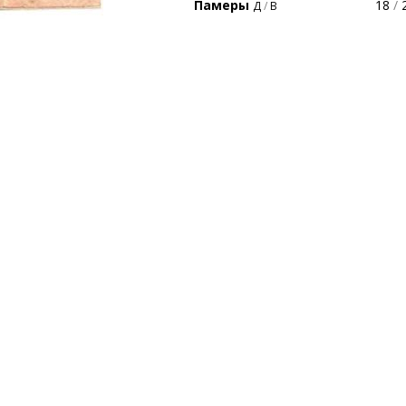
Памеры
18
/
2
Д
/
В